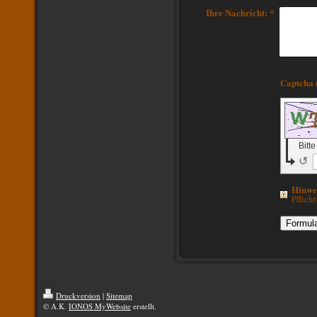
Ihre Nachricht:
*
Bitt
↺
Hinwe
Pflicht
Druckversion
|
Sitemap
© A.K.
IONOS MyWebsite
erstellt.