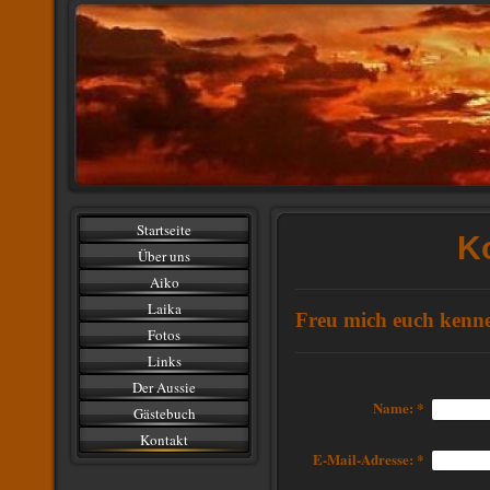
Startseite
K
Über uns
Aiko
Laika
Freu mich euch kenn
Fotos
Links
Der Aussie
Name:
*
Gästebuch
Kontakt
E-Mail-Adresse:
*