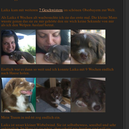
Laika kam mit weiteren
7 Geschwistern
im schönen Oberbayern zur Welt.
Als Laika 4 Wochen alt war,besuchte ich sie das erste mal. Die kleine Maus
wusste genau das sie zu mir gehörte den sie wich keine Sekunde von mir
als ich den Welpen Auslauf betrat.
Endlich war es dann so weit und ich konnte Laika mit 9 Wochen endlich
nach Hause holen.
Mein Traum in red-tri zog endlich ein.
Laika ist unser kleiner Wirbelwind. Sie ist selbstbewuss, sensibel und sehr
anhänglich. Im Haus ist sie ruhig, aber sobald wir draußen sind will sie