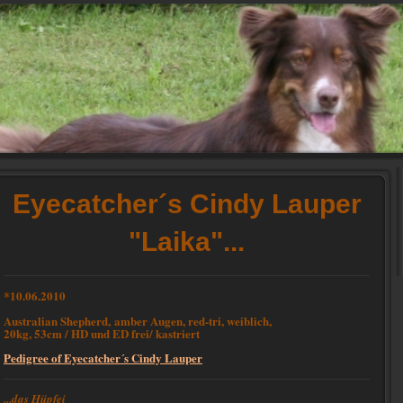
Eyecatcher´s Cindy Lauper
"Laika"...
*10.06.2010
Australian Shepherd, amber Augen, red-tri, weiblich,
20kg, 53cm / HD und ED frei/ kastriert
Pedigree of Eyecatcher´s Cindy Lauper
...das Hüpfei