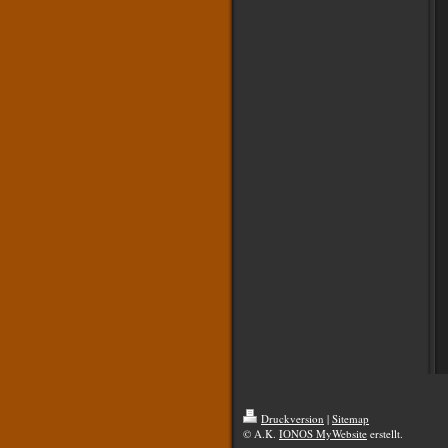
Druckversion
|
Sitemap
© A.K.
IONOS MyWebsite
erstellt.