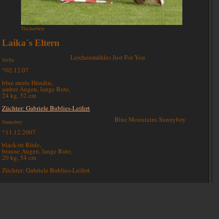
Tischarbeit
Laika´s Eltern
Lerchenmühles Just For You
Stella
*02.12.07
blue merle Hündin,
amber Augen, lange Rute,
24 kg, 52 cm
Züchter: Gabriele Bublies-Leifert
Blue Mountains Sunnyboy
Sunnyboy
*11.12.2007
black-tri Rüde,
braune Augen, lange Rute,
20 kg, 54 cm
Züchter: Gabriele Bublies-Leifert